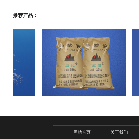
推荐产品：
|
网站首页
|
关于我们
|