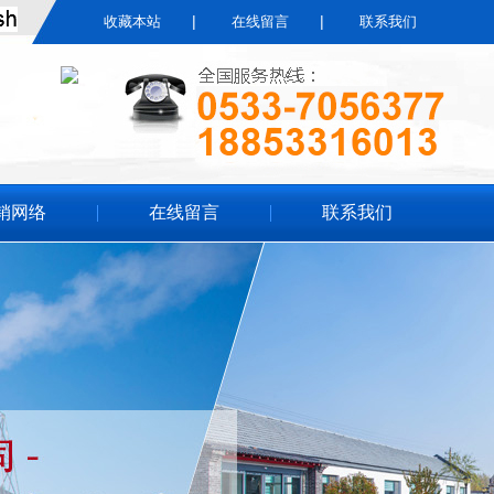
|
|
收藏本站
在线留言
联系我们
销网络
在线留言
联系我们